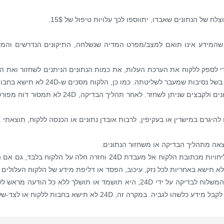
של הנתונים שאבדו, יתווספו לכך עלויות טיפול של 15$.
 שהמידע אינו תואם למצב/מפרט המדיה שנשלחה, התיקונים הנדרשים והמש
די לספק ללקוח את הערכת העלות, את כמות הנתונים הניתנים לשחזור ואת ה
המטרה העיקרית של הבדיקה הראשונית היא להכין הצעת מ
 לא תישא באחריות לכל נזק, עיכוב, הפסד או דליפת מידע של הלקוח העלולי
אם הלקוח לא מבקש להחזיר אליו את המדיה בתוך 60 יום מתאריך המשלוח לבדיקה על ידי 24D‏
ה זה, 24D לא תישא בחבות ללקוח או לצד-שלישי כלשהו.