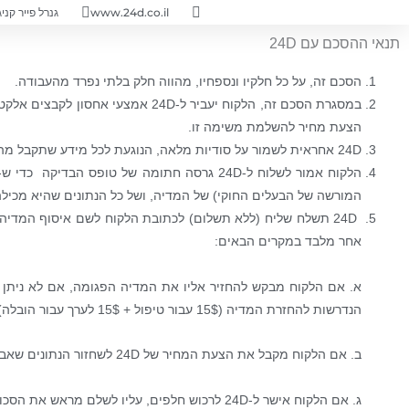
ילוג
לתוכן
www.24d.co.il
גנרל פייר קניג 28, ירושל
תוכן
תנאי ההסכם עם 24D
הסכם זה, על כל חלקיו ונספחיו, מהווה חלק בלתי נפרד מהעבודה.
במסגרת הסכם זה, הלקוח יעביר ל-24D אמצעי אחסון לקבצים אלקטרוניים, כגון כונן קשיח (להלן "
הצעת מחיר להשלמת משימה זו.
24D אחראית לשמור על סודיות מלאה, הנוגעת לכל מידע שתקבל מהלקוח – בין אם מדובר בנתונים חסרים, ובין אם מדובר בנתונים ששוחזרו.
המורשה של הבעלים החוקי) של המדיה, ושל כל הנתונים שהיא מכילה
‏ 24D תשלח שליח (ללא תשלום) לכתובת הלקוח לשם איסוף המד
אחר מלבד במקרים הבאים:
א. אם הלקוח מבקש להחזיר אליו את המדיה הפגומה, אם לא ניתן 
הנדרשות להחזרת המדיה (15$ עבור טיפול + 15$ לערך עבור הובלה).
ב. אם הלקוח מקבל את הצעת המחיר של 24D לשחזור הנתונים שאבדו או חלקם, עליו לשלם את מלוא הסכום שאושר בתום השחזור ולפני שחרור הנתונים ששוחזרו.
ג. אם הלקוח אישר ל-24D לרכוש חלפים, עליו לשלם מראש את הסכום הנדרש לשם כך. סכום זה לא יוחזר גם אם תהליך השחזור לא יצליח לאחר מכן.