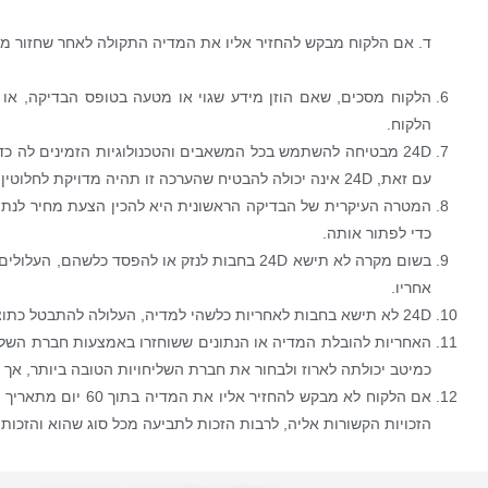
ד. אם הלקוח מבקש להחזיר אליו את המדיה התקולה לאחר שחזור מוצלח 
הלקוח מסכים, שאם הוזן מידע שגוי או מטעה בטופס הבדיקה, או
הלקוח.
24D מבטיחה להשתמש בכל המשאבים והטכנולוגיות הזמינים לה כ
עם זאת, 24D אינה יכולה להבטיח שהערכה זו תהיה מדויקת לחלוטין בשל נסיבות שמעבר לשליטתה. כמו כן, הלקוח מסכים ש-24D לא תישא בחבות אם לא הצליחה לשחזר את נתוניו.
כדי לפתור אותה.
אחריו.
24D לא תישא בחבות לאחריות כלשהי למדיה, העלולה להתבטל כתוצאה מתהליך הבדיקה או משחזור הנתונים.
כמיטב יכולתה לארוז ולבחור את חברת השליחויות הטובה ביותר, אך
הזכויות הקשורות אליה, לרבות הזכות לתביעה מכל סוג שהוא והזכות לקבל מידע כלשהו לגביה. במקר