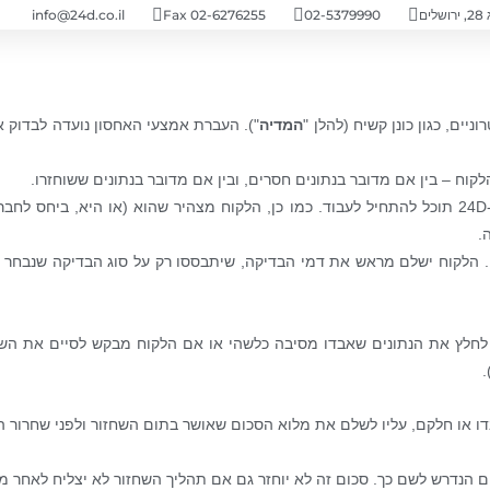
ים
02-5379990
Fax 02-6276255
info@24d.co.il
המדיה
"). העברת אמצעי האחסון נועדה לבדוק א
הלקוח אמור לשלוח ל-24D גרסה חתומה של טופס הבדיקה כדי ש-24D תוכל להתחיל לעבוד. כמו כן, הלקוח מצהיר 
.
יה. הלקוח ישלם מראש את דמי הבדיקה, שיתבססו רק על סוג הבדיקה שנבחר
לחלץ את הנתונים שאבדו מסיבה כלשהי או אם הלקוח מבקש לסיים את השיר